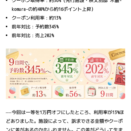
クーポン取得率：約56%（先行施設・秩父別邸 木叢-
komura-の約40%から約16ポイント上昇）
クーポン利用率：約13%
前年対比：予約数345%
前年対比：売上202%
――今回は一等を1万円オフにしたところ、利用率が13%ほ
どありました。施設によって、訴求できる金額やクーポ
ンに差があるのかもしれません。この差がどうして生ま