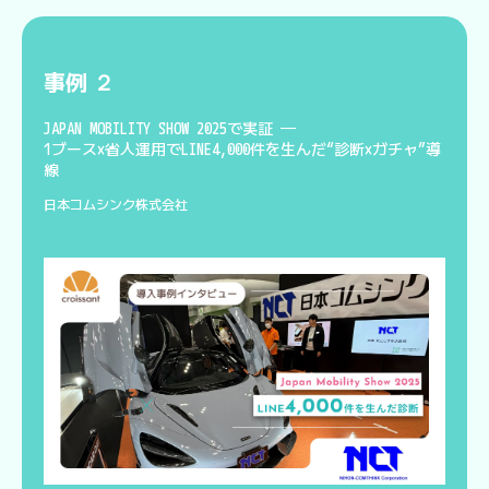
事例
２
JAPAN MOBILITY SHOW 2025で実証 ──
1ブース×省人運用でLINE4,000件を生んだ“診断×ガチャ”導
線
日本コムシンク株式会社