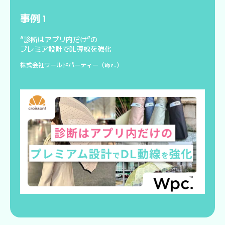
事例
1
“診断はアプリ内だけ”の
プレミア設計でDL導線を強化
株式会社ワールドパーティー（Wpc.）