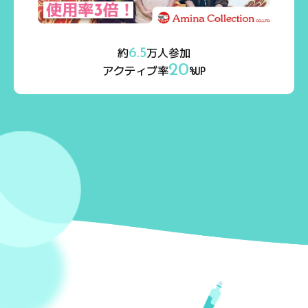
約
6.5
万人参加
20
アクティブ率
%UP