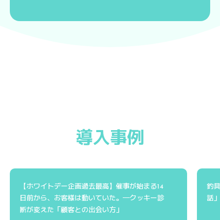
導入事例
【ホワイトデー企画過去最高】催事が始まる14
釣
日前から、お客様は動いていた。──クッキー診
話」
断が変えた「顧客との出会い方」