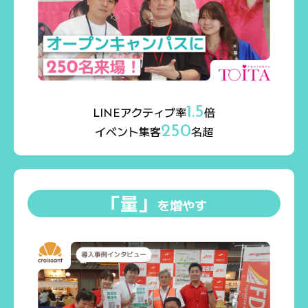
1.5
アクティブ率
倍
LINE
250
イベント集客
名超
「量」
を増やす