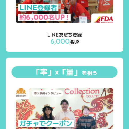
友だち登録
LINE
6,000
名UP
「率」×「量」
を狙う