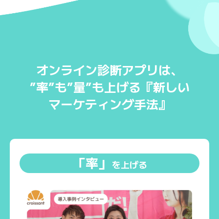
オンライン診断アプリは、
”率”も”量”も上げる『新しい
マーケティング手法』
「率」
を上げる