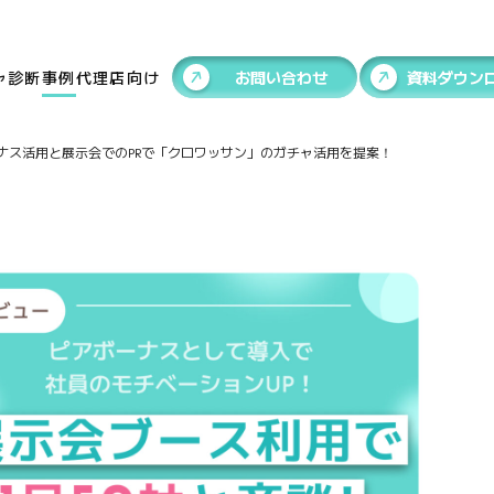
ャ
診断
事例
代理店向け
お問い合わせ
資料ダウン
ナス活用と展示会でのPRで「クロワッサン」のガチャ活用を提案！